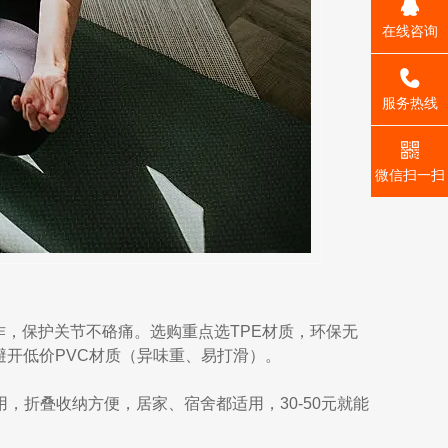
在线咨询
_self
服务热线
微信扫一扫
作，保护关节不硌痛。选购重点选TPE材质，环保无
避开低价PVC材质（异味重、易打滑）。
使用，折叠收纳方便，居家、宿舍都适用，30-50元就能