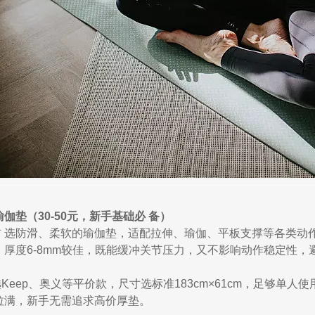
瑜伽垫（30-50元，新手基础必 备）
 选防滑、柔软的瑜伽垫，适配拉伸、瑜伽、平板支撑等各类动
，厚度6-8mm较佳，既能缓冲关节压力，又不影响动作稳定性，
Keep、奥义等平价款，尺寸选标准183cm×61cm，足够单人
拉满，新手无需追求高价厚垫。