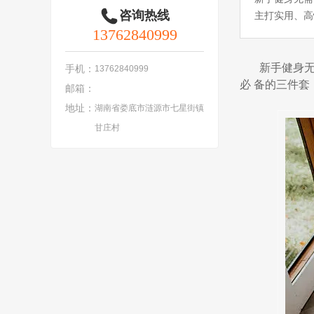
咨询热线
主打实用、高
13762840999
新手健身
手机：
13762840999
必 备的三件套
邮箱：
地址：
湖南省娄底市涟源市七星街镇
甘庄村