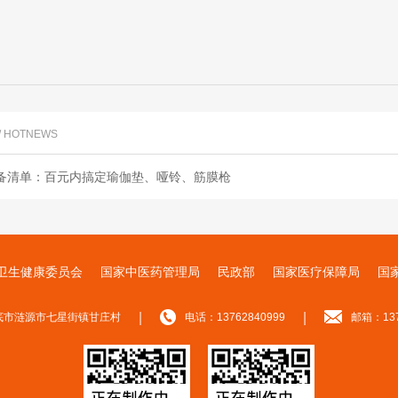
/ HOTNEWS
备清单：百元内搞定瑜伽垫、哑铃、筋膜枪
卫生健康委员会
‌国家中医药管理局
‌民政部
‌国家医疗保障局
国
|
|
底市涟源市七星街镇甘庄村
电话：13762840999
邮箱：137