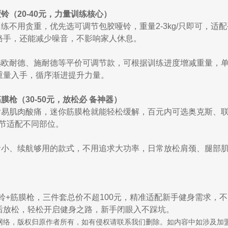
铃（20-40元，力量训练核心）
练不用贪重，优先选可调节包胶哑铃，重量2-3kg/只即可，
硌手，还能减少噪音，不影响家人休息。
欧耐德、施耐德等平价可调节款，可根据训练进度增减重量，单只
重量入手，循序渐进提升力量。
膜枪（30-50元，放松必 备神器）
后易肌肉酸痛，迷你筋膜枪就能轻松缓解，百元内可选奥克斯、
调节适配不同部位。
小、续航够用的款式，不用追求大功率，日常放松肩颈、腿部肌肉*
铃+筋膜枪，三件套总价不超100元，精准适配新手健身需求，
后放松，轻松开启健身之路，新手闭眼入不踩坑。
网络，版权归原作者所有，如有侵权请联系我们删除。如内容中如涉及加