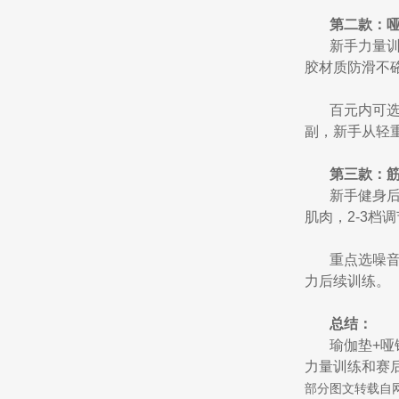
第二款：哑
新手力量训
胶材质防滑不
百元内可选
副，新手从轻
第三款：筋
新手健身
肌肉，2-3档
重点选噪音
力后续训练。
总结：
瑜伽垫+哑
力量训练和赛
部分图文转载自