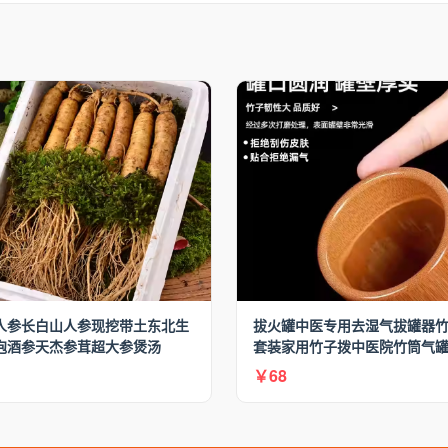
人参长白山人参现挖带土东北生
拔火罐中医专用去湿气拔罐器
泡酒参天杰参茸超大参煲汤
套装家用竹子拨中医院竹筒气罐 
套装+送工具10件
￥68