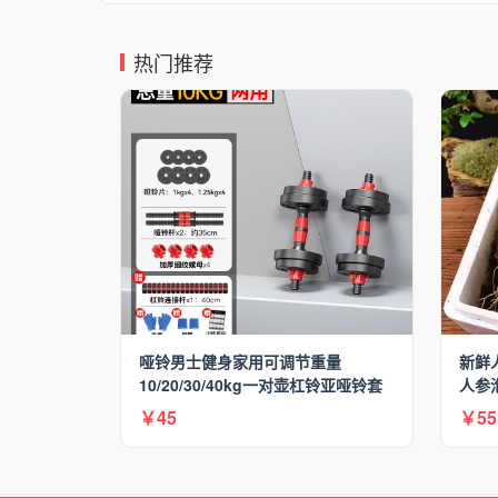
热门推荐
哑铃男士健身家用可调节重量
新鲜
10/20/30/40kg一对壶杠铃亚哑铃套
人参
装
￥45
￥55