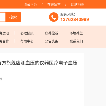
收藏平台
/
在线留言
/
网站地图
服务热线：
搜索
13762840999
身运动
心理健康
康养旅游
环境养生
略合作
帮助中心
公告头条
联系我们
官方旗舰店测血压的仪器医疗电子血压
播报