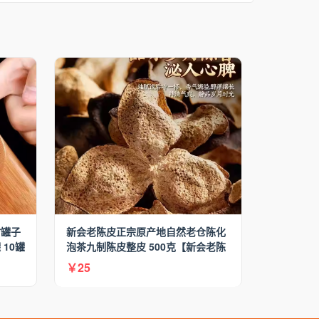
竹罐子
新会老陈皮正宗原产地自然老仓陈化
10罐
泡茶九制陈皮整皮 500克【新会老陈
皮】整皮
￥25