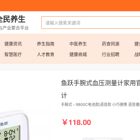
全民养生
与产业聚合平台
健康资讯
养生指南
中医养生
药食同源
健
智慧医疗
人才教育
健康商城
行业招聘
战
鱼跃手腕式血压测量计家用
计
手腕式 ✅8800C电池款|语音款 小巧便携 语音
￥118.00