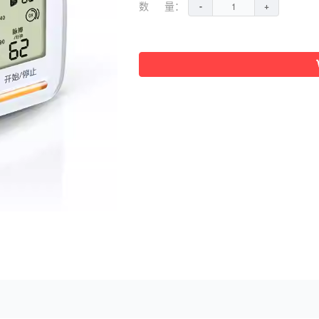
数 量：
-
+