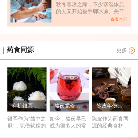
普通艾灸更猛，适合寒湿重
秋冬寒凉之际，不少寒湿体质
不齐，真假混杂，更有不良商
**又不伤身。
的人
的人又开始被手脚冰凉、关节
家为了保鲜、增色、增重，用
冷痛、畏寒怕冷所困扰，即便
硫磺熏制枸杞，制成危害健康
查看全部
多添衣物、喝温热汤水，也难
的“毒枸杞”。普通人缺乏专业
驱体内深层寒气。提到驱寒
鉴别知识，很容易踩坑，今天
**，很多人会想到艾灸，但很
就教大家4个简单方法，不用专
少有人知道，有一种传承百年
业工具，一眼就能认出真假枸
药食同源
更多
的古法灸疗——雷火灸，比普
杞，避开硫磺熏制的陷阱。
通艾灸火力更猛、药力更峻，
堪称寒湿体质的“克星”，历经
测评专区
药膳餐饮
药食产品
膳食管理
数百年传承，依旧守护着国人
的健康。
有机银耳 vs 普通银耳：泡发率、胶质含量大比拼，值不值得买？
熬夜党修复饮食方案：每天 1 杯桑椹桂圆茶 + 2 种食材，补足气血
陈皮年份越深越好？3 年、5 年、10 年陈皮的用法区别
气
银耳作为“菌中之
如今，熬夜早已
陈皮作为药食同
冠”，凭借软糯的
成为很多人的常
源的经典食材，
加
口感、丰富的胶
态——职场人加
既是厨房中提鲜