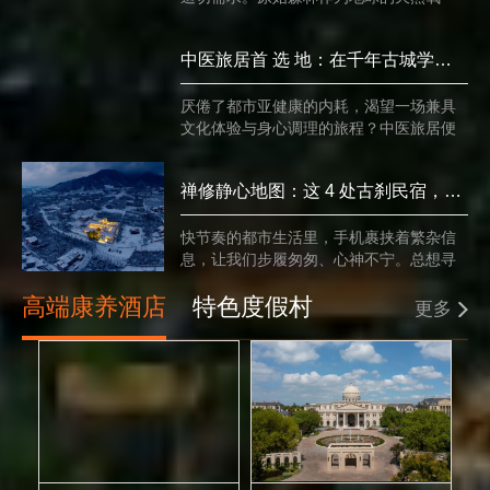
吧，负氧离子充沛，草木释放的芬多精更
能舒缓身心、增强免疫。以下5处藏在原始
中医旅居首 选 地：在千年古城学艾灸、喝药膳，开启疗愈之旅
森林里的康养胜地，堪称森林康养天花
板，走进这里，每一次呼吸都是与自然的
深度相拥，解锁纯粹的疗愈体验。
厌倦了都市亚健康的内耗，渴望一场兼具
文化体验与身心调理的旅程？中医旅居便
是优解——以千年古城为底色，将艾灸理
疗、药膳滋养与慢生活相融，不追求赶行
禅修静心地图：这 4 处古刹民宿，适合放下手机住一周
程的打卡，只在烟火禅意中调理身心，这
两处推荐地，带你解锁本真的疗愈方式。
快节奏的都市生活里，手机裹挟着繁杂信
息，让我们步履匆匆、心神不宁。总想寻
一处净土，放下电子设备，与自己好好相
高端康养酒店
处。以下4处古刹民宿，藏在山林古寺之
特色度假村
更多
间，以晨钟暮鼓为伴，以禅意烟火为食，
住上一周，便能卸下疲惫、沉淀心灵，找
回内心的澄澈与安宁。