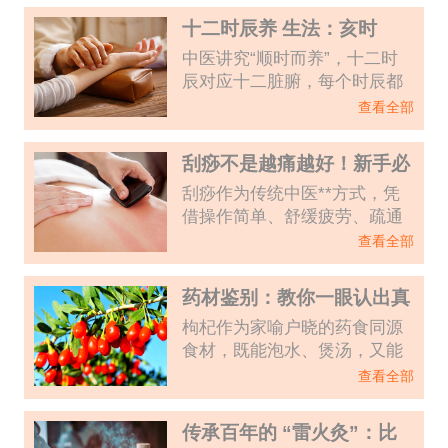
区：看到罐印颜色很深，就认为“体内毒素越多”，
十二时辰养 生法：亥时
甚至觉得罐印越深，调理效果越好，盲目追求深
睡、寅时起？跟着生物钟养
中医讲究“顺时而养”，十二时
色罐印。其实，这种认知**错误，罐印的颜色
出好气血
辰对应十二脏腑，每个时辰都
和“毒素”无关，而是身体气血、寒湿、淤堵等状况
有其专属的气血运行规律，顺
的直观反映。今天就教大家看懂罐印颜色的秘
查看全部
应生物钟养 生，才能让气血充
密，轻松判断自身身体状况，科学拔罐不踩坑。
盈、脏腑调和，这也是十二时
刮痧不是越痛越好！新手必
辰养 生法的核心智慧。如
看的 3 个误区，刮错反而伤
刮痧作为传统中医**方式，凭
今，“亥时睡、寅时起”的说法
身体
借操作简单、舒缓疲劳、疏通
广为流传，但很多人误解为“必
经络的特点，成为很多人居家
须晚上9点睡、凌晨3点起”，盲
查看全部
**的选择。无论是久坐肩颈僵
目遵守反而打乱作息、损伤身
硬、熬夜后身体发沉，还是换
体。其实，十二时辰养 生的关
药材鉴别：教你一眼认出真
季受凉不适，不少人都习惯刮
键从不是机械卡点，而是读懂
假枸杞，避免买到硫磺熏制
枸杞作为家喻户晓的药食同源
一刮，认为“刮得越痛、出痧越
时辰与气血的关联，跟着自身
的 “毒枸杞”
食材，既能泡水、煲汤，又能
重，效果越好”。但其实，这种
生物钟调整，才能养出好气
直接嚼服，兼具补肝肾、益精
认知是典型的误区，尤其是新
查看全部
血、收获好身体。
明目的功效，是很多人日常**
手，很容易因不当刮痧损伤身
的不错之选。但随着枸杞需求
体。今天就拆解新手必避的3个
传承百年的 “雷火灸”：比
增加，市面上的枸杞质量参差
刮痧误区，教你正确刮痧，既