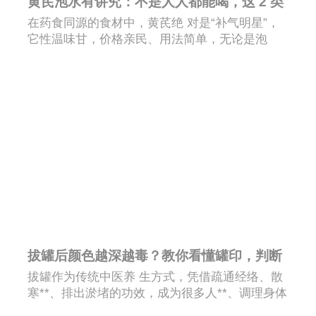
黄芪泡水有讲究：不是人人都能喝，这 2 类
人千万别碰
在药食同源的食材中，黄芪绝 对是“补气明星”，
它性温味甘，价格亲民、用法简单，无论是泡
水、煲汤还是煮粥，都能发挥补气升阳、固表止
汗、利水消肿的功效，深受**人士喜爱。很多人
觉得“黄芪补气，人人皆宜”，随手抓一把就泡水
喝，却不知黄芪泡水有诸多讲究，并非人人都适
合，尤其是这2类人，一旦饮用，不仅无法**，还
可能加重身体不适，千万别碰。
拔罐后颜色越深越毒？教你看懂罐印，判断
身体状况
拔罐作为传统中医养 生方式，凭借疏通经络、散
寒**、排出淤堵的功效，成为很多人**、调理身体
的不错之选。但拔罐后，很多人都会陷入一个误