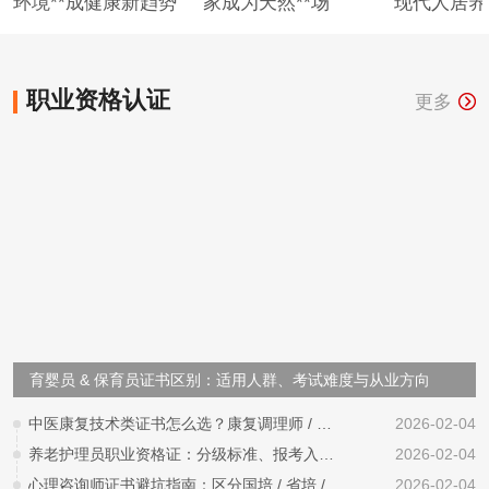
环境**成健康新趋势
家成为天然**场
现代人居养
职业资格认证
更多
育婴员 & 保育员证书区别：适用人群、考试难度与从业方向
中医康复技术类证书怎么选？康复调理师 / 理疗师报考对比
2026-02-04
养老护理员职业资格证：分级标准、报考入口与就业岗位盘点
2026-02-04
心理咨询师证书避坑指南：区分国培 / 省培 / 机构证，别白花钱
2026-02-04