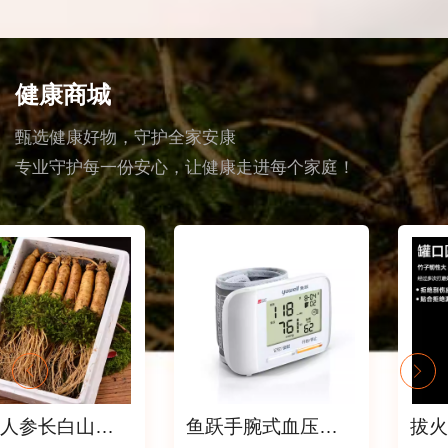
出
质，一直是**党
班赶工、学生党
增香的调味品，
咽
钟爱的食材，不
挑灯刷题、年轻
也是日常**的好
无
管是煮银耳羹、
人熬夜刷手机，
物，**健脾、燥
至
煲汤，还是搭配
看似只是“少睡几
湿**的功效深入
健康商城
鼻
甜品，都能发挥
个小时”，实则在
人心。随着陈皮
典
**润燥、**润肤
悄悄耗损身体的
**热潮兴起，“年
甄选健康好物，守护全家安康
的功效。但如今
气血。中医认
份越深，陈皮越
专业守护每一份安心，让健康走进每个家庭！
重
市面上的银耳，
为，“人卧则血归
好”的说法广为流
温
分为有机和普通
于肝”，熬夜会打
传，不少人盲目
汤
两种，价格差距
破气血运行规
追求10年以上的
理
不小，很多人纠
律，导致气血亏
老陈皮，不惜花
人
结不已：
虚，久而久之，
费高价购买，却
过
就会出现面色暗
不知陈皮的价值
肠
沉、黑眼圈加
不在于年份长
就
重、头晕乏力、
短，而在于“适配
碗
失眠多梦、脱发
用法”。3年、5
汤
气短等问题，甚
年、10年陈皮，
排
至影响免疫力。
在香气、口感、
对于熬夜党来
功效上差异显
鱼跃手腕式血压测量计家用官方旗舰店测血压的仪器医疗电子血压计
拔火罐中医专用去湿气拔罐器竹罐子套装家用竹子拨中医院竹筒气罐 10罐套装+送工具10件
，又
说，补气血无需
著，用法也各有
*