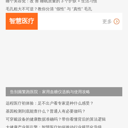
睡个美容觉：改 善 睡眠质量的 3 个护肤 + 生活习惯
毛孔粗大不可逆？教你分清 “假性” 与 “真性” 毛孔
智慧医疗
更多
行业前沿洞察
创新医疗服务
数字健康工具
智能健康
设备
告别频繁跑医院：家用血糖仪选购与使用攻略
远程医疗初体验：足不出户看专家是种什么感受？
基因检测到底能查什么？普通人有必要做吗？
可穿戴设备的健康数据准确吗？带你看懂背后的算法逻辑
大健康产业新引擎：智慧医疗如何推动行业规范化升级