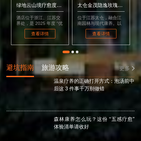
绿地云山境疗愈度假酒店
太仓金茂隐逸玫瑰庄园
酒店位于浙江、江苏交
位于江苏太仓，融合江
界处，是 2025 年度 “优
南园林与现代康养。以
栋
选森林疗愈酒店”。有
玫瑰为主题，有 “五行能
查看详情
查看详情
“森林疗法” 体系，包括
量” 疗愈体系，提供玫瑰
森林浴、森林冥想等，
精油 SPA、花瓣浴等特
还可进行树冠步道冥
色项目，还有田园瑜
想、森林声音疗愈等特
伽、蔬果采摘等户外疗
色项目。
愈活动。
避坑指南
旅游攻略
更多
温泉疗养的正确打开方式：泡汤前中
后这 3 件事千万别做错
森林康养怎么玩？这份 “五感疗愈”
体验清单请收好