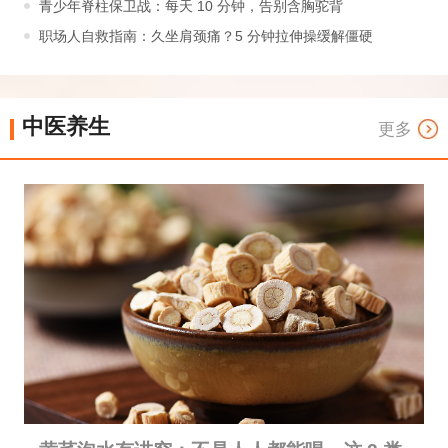
青少年脊柱保卫战：每天 10 分钟，告别含胸驼背
职场人自救指南：久坐肩颈痛？5 分钟拉伸操缓解僵硬
中医养生
更多
中医理论
技法大全
中药本草
非遗传承