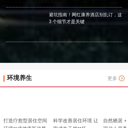
避坑指南！网红康养酒店别乱订，这
3 个细节才是关键
环境养生
更多
打造疗愈型居住空间
科学改善居住环境 让
自然栖居 +