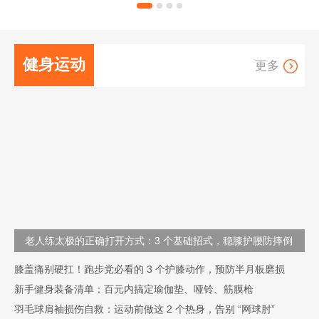
上门服务延伸至家庭。布
长者维持生活能力。目前
局广泛，在**多个城市均
在** 10 座城市运营 30 余
有项目，兼具专业性与公
家机构，口碑突出。
信力。
健身运动
更多
运动场景与类型
科学健身教程
损伤防护与康复
装备
与科技赋能
老人练太极的正确打开方式：3 个基础招式，稳膝护腰防摔倒
膝盖痛别硬扛！跑步党必看的 3 个护膝动作，预防半月板磨损
新手健身装备清单：百元内搞定瑜伽垫、哑铃、筋膜枪
羽毛球肩袖损伤自救：运动前做这 2 个热身，告别 “网球肘”