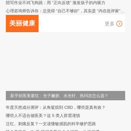
陪写作业不鸡飞狗跳：用 “正向反馈” 激发孩子的内驱力
心理咨询师告诉你：总觉得 “自己不够好”，其实是 “内在批评家” 在作祟
美丽健康
更多
科学护肤管理
轻医美知识科普
天然个护测评
抗衰养
护方案
新手轻医美避坑：光子嫩肤、水光针、热玛吉怎么选？
年度天然成分测评：从角鲨烷到 CBD，哪些是真有效？
哪些人不适合做医美？这 5 类人群需谨慎
泛红、刺痛反复？一文读懂敏感肌的科学修护思路