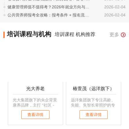
健康管理师值不值得考？2026年就业方向与薪资水平解析
2026-02-04
公共营养师报考全攻略：报考条件 + 报名流程 + 含金量一文看懂
2026-02-04
培训课程与机构
培训课程
机构推荐
更多
光大养老
椿萱茂（远洋旗下）
光大集团旗下的央企背景
远洋集团旗下专注高龄、
康养品牌，主打 “社区 -
失能、失智长辈照护的专
居家 - 机构” 三位一体的
业品牌。其失智照护体系
查看详情
查看详情
养老服务。以机构养老为
“忆路同行” 尤为知名，通
核心支撑，重点发展康复
过专业的环境设计和非药
医疗，并通过社区驿站和
物干预疗法，帮助认知症