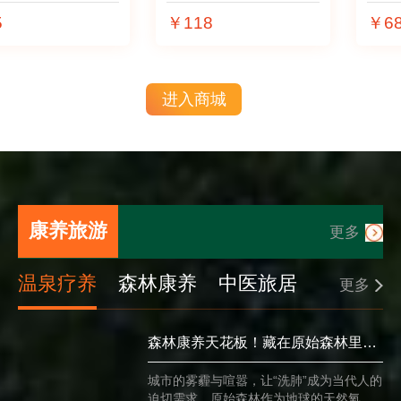
全
依赖昂贵保健
侧重，用对了才
￥118
￥68
简
品，每天1杯桑
是真**，避免高
轻
椹桂圆茶，搭配
价买错、浪费食
2种家常食材，
材。
进入商城
温和滋养，就能
慢慢修复熬夜带
来的损伤，补足
气血、恢复元
气。
康养旅游
更多
温泉疗养
森林康养
中医旅居
目的地指南
康养住宿
旅行攻略
更多
森林康养天花板！藏在原始森林里的 5 个洗肺胜地
城市的雾霾与喧嚣，让“洗肺”成为当代人的
迫切需求。原始森林作为地球的天然氧