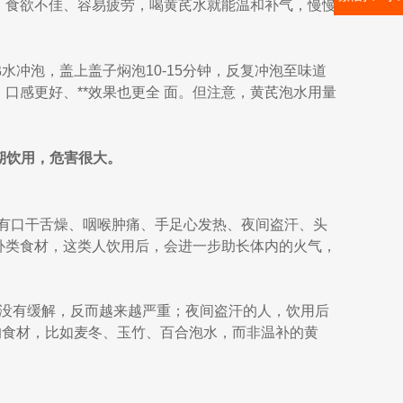
，食欲不佳、容易疲劳，喝黄芪水就能温和补气，慢慢
水冲泡，盖上盖子焖泡10-15分钟，反复冲泡至味道
口感更好、**效果也更全 面。但注意，黄芪泡水用量
期饮用，危害很大。
状有口干舌燥、咽喉肿痛、手足心发热、夜间盗汗、头
补类食材，这类人饮用后，会进一步助长体内的火气，
仅没有缓解，反而越来越严重；夜间盗汗的人，饮用后
的食材，比如麦冬、玉竹、百合泡水，而非温补的黄