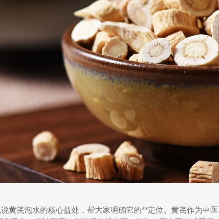
说说黄芪泡水的核心益处，帮大家明确它的**定位。黄芪作为中