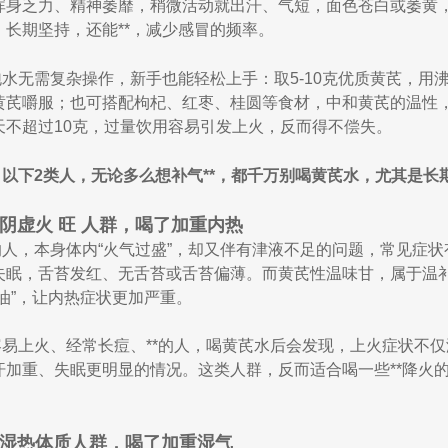
浑身乏力、精神萎靡，稍微活动就出汗、气短，面色苍白或萎黄
，长期坚持，还能**，减少感冒的频率。
水无需复杂操作，新手也能轻松上手：取5-10克优质黄芪，用沸
黄芪嚼服；也可搭配枸杞、红枣、桂圆等食材，中和黄芪的温性，
天不超过10克，过量饮用容易引发上火，反而得不偿失。
以下2类人，无论多么想补气**，都千万别喝黄芪水，尤其是长
：阴虚火 旺 人群，喝了加重内热
的人，本身体内“火气过盛”，却又伴有津液不足的问题，常见症
失眠，舌苔发红、无舌苔或舌苔偏薄。而黄芪性温味甘，属于温
油”，让内热症状更加严重。
容易上火、经常长痘、**的人，喝黄芪水后会发现，上火症状不
汗加重、失眠更明显的情况。这类人群，反而适合喝一些**降火
：湿热体质人群，喝了加重湿气