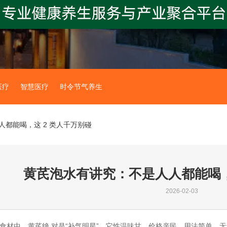
医疗
智慧医疗
时令节气养生
都能喝，这 2 类人千万别碰
黄芪泡水有讲究：不是人人都能喝，
2026-02-03
食材中，黄芪绝 对是“补气明星”，它性温味甘，价格亲民、用法简单，