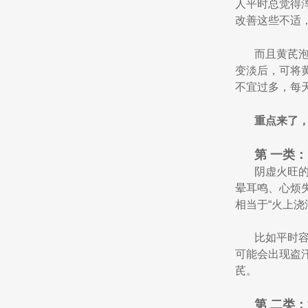
人平时总觉得
改善这些不适
而且黄芪泡
变淡后，可将
不宜过多，每
重点来了，
第 一类
阴虚火旺
晕耳鸣、心烦
相当于“火上浇
比如平时
可能会出现盗
芪。
第 二类