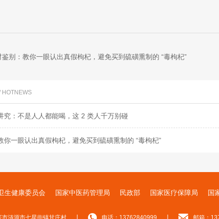
材鉴别：教你一眼认出真假枸杞，避免买到硫磺熏制的 “毒枸杞”
/ HOTNEWS
讲究：不是人人都能喝，这 2 类人千万别碰
教你一眼认出真假枸杞，避免买到硫磺熏制的 “毒枸杞”
卫生健康委员会
‌国家中医药管理局
‌民政部
‌国家医疗保障局
国
|
|
底市涟源市七星街镇甘庄村
电话：13762840999
邮箱：137