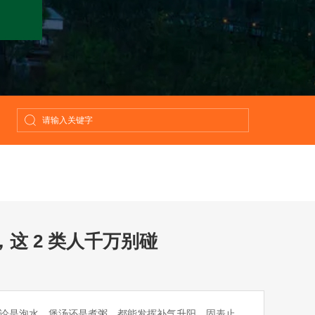
这 2 类人千万别碰
无论是泡水、煲汤还是煮粥，都能发挥补气升阳、固表止