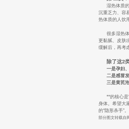
湿热体质
沉重乏力、容
热体质的人饮
很多湿热
更黏腻、皮肤
缓解后，再考
除了这2
一是孕妇
二是感冒发
三是黄芪泡
**的核心
身体。希望大
的“隐形杀手”
部分图文转载自