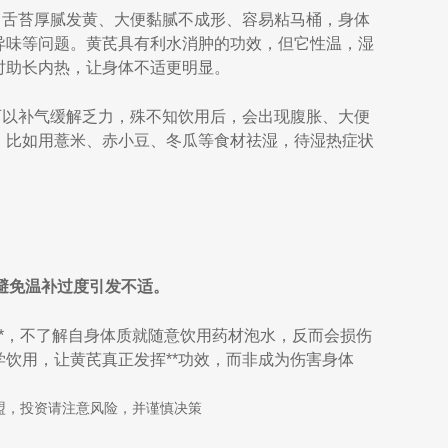
、舌苔厚腻发黄、大便黏腻不成形、容易粘马桶，身体
异味等问题。黄芪具有利水消肿的功效，但它性温，湿
时助长内热，让身体不适更明显。
可以补气缓解乏力，殊不知饮用后，会出现腹胀、大便
，比如用薏米、赤小豆、冬瓜等食材祛湿，待湿热症状
，避免温补过度引发不适。
**，不了解自身体质就随意饮用药材泡水，反而会损伤
饮用，让黄芪真正发挥**功效，而非成为伤害身体
盟，投资请注意风险，并谨慎决策