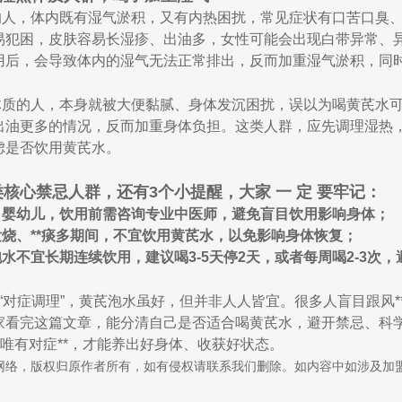
的人，体内既有湿气淤积，又有内热困扰，常见症状有口苦口臭
易犯困，皮肤容易长湿疹、出油多，女性可能会出现白带异常、
用后，会导致体内的湿气无法正常排出，反而加重湿气淤积，同
体质的人，本身就被大便黏腻、身体发沉困扰，误以为喝黄芪水
出油更多的情况，反而加重身体负担。这类人群，应先调理湿热
虑是否饮用黄芪水。
类核心禁忌人群，还有3个小提醒，大家 一 定 要牢记：
、婴幼儿，饮用前需咨询专业中医师，避免盲目饮用影响身体；
烧、**痰多期间，不宜饮用黄芪水，以免影响身体恢复；
水不宜长期连续饮用，建议喝3-5天停2天，或者每周喝2-3次
是“对症调理”，黄芪泡水虽好，但并非人人皆宜。很多人盲目跟风
家看完这篇文章，能分清自己是否适合喝黄芪水，避开禁忌、科学
。唯有对症**，才能养出好身体、收获好状态。
网络，版权归原作者所有，如有侵权请联系我们删除。如内容中如涉及加