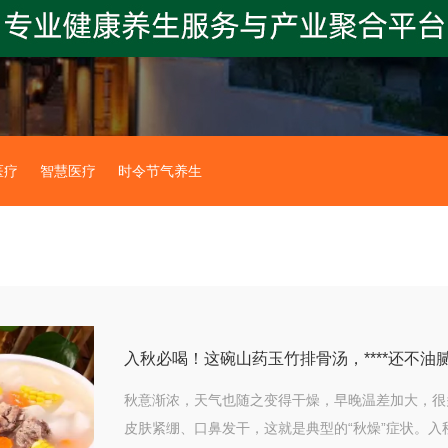
医疗
智慧医疗
时令节气养生
入秋必喝！这碗山药玉竹排骨汤，****还不油
秋意渐浓，天气也随之变得干燥，早晚温差加大，很
皮肤紧绷、口鼻发干，这就是典型的“秋燥”症状。入秋