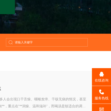
在线咨询
腻
_self
服务热线
多人会出现口干舌燥、咽喉发痒、干咳无痰的情况，甚至
**，重点在“**润燥、温和滋补”，而喝汤是较适合的调理