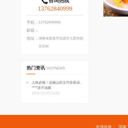
咨询热线
13762840999
手机：
13762840999
邮箱：
地址：
湖南省娄底市涟源市七星街镇
甘庄村
热门资讯
/ HOTNEWS
入秋必喝！这碗山药玉竹排骨汤，
****还不油腻
2026-02-03 14:30
友情链接：
国家