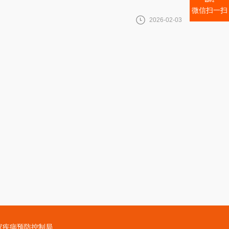
担。今天就给大家分享一碗入秋必喝的**汤——山药玉竹
微信扫一扫
皆宜，做法简单，新手也能轻松上手。
2026-02-03
家疾病预防控制局